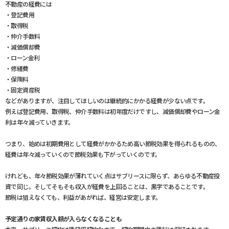
不動産の経費には
・登記費用
・取得税
・仲介手数料
・減価償却費
・ローン金利
・修繕費
・保険料
・固定資産税
などがありますが、注目してほしいのは継続的にかかる経費が少ない点です。
例えば登記費用、取得税、仲介手数料は初年度だけですし、減価償却費やローン金
利は年々減っていきます。
つまり、始めは初期費用として経費がかかるため高い節税効果を得られるものの、
経費は年々減っていくので節税効果も下がっていくのです。
けれども、年々節税効果が薄れていく点はサブリースに限らず、あらゆる不動産投
資で同じ。そしてそもそも収入が経費を上回ることは、黒字であることです。
節税は狙えなくても、利益があがれば、経営は安定します。
予定通りの家賃収入額が入らなくなることも