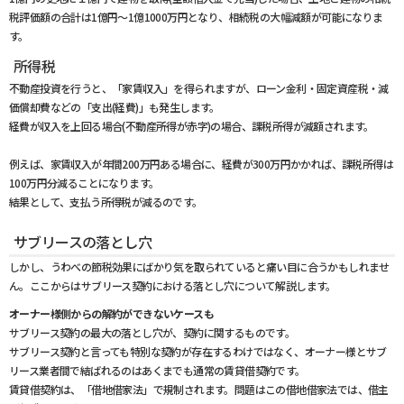
税評価額の合計は1億円～1億1000万円となり、相続税の大幅減額が可能になりま
す。
所得税
不動産投資を行うと、「家賃収入」を得られますが、ローン金利・固定資産税・減
価償却費などの「支出(経費)」も発生します。
経費が収入を上回る場合(不動産所得が赤字)の場合、課税所得が減額されます。
例えば、家賃収入が年間200万円ある場合に、経費が300万円かかれば、課税所得は
100万円分減ることになります。
結果として、支払う所得税が減るのです。
サブリースの落とし穴
しかし、うわべの節税効果にばかり気を取られていると痛い目に合うかもしれませ
ん。ここからはサブリース契約における落とし穴について解説します。
オーナー様側からの解約ができないケースも
サブリース契約の最大の落とし穴が、契約に関するものです。
サブリース契約と言っても特別な契約が存在するわけではなく、オーナー様とサブ
リース業者間で結ばれるのはあくまでも通常の賃貸借契約です。
賃貸借契約は、「借地借家法」で規制されます。問題はこの借地借家法では、借主