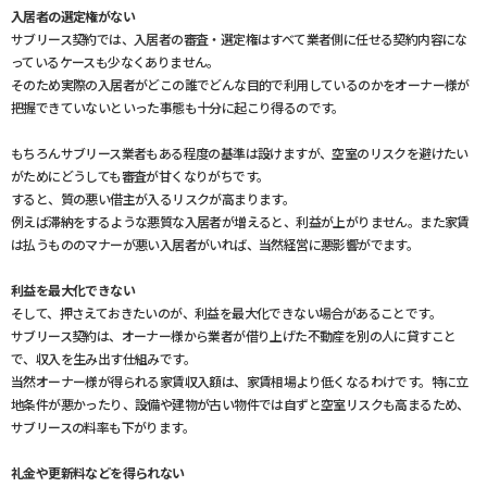
入居者の選定権がない
サブリース契約では、入居者の審査・選定権はすべて業者側に任せる契約内容にな
っているケースも少なくありません。
そのため実際の入居者がどこの誰でどんな目的で利用しているのかをオーナー様が
把握できていないといった事態も十分に起こり得るのです。
もちろんサブリース業者もある程度の基準は設けますが、空室のリスクを避けたい
がためにどうしても審査が甘くなりがちです。
すると、質の悪い借主が入るリスクが高まります。
例えば滞納をするような悪質な入居者が増えると、利益が上がりません。また家賃
は払うもののマナーが悪い入居者がいれば、当然経営に悪影響がでます。
利益を最大化できない
そして、押さえておきたいのが、利益を最大化できない場合があることです。
サブリース契約は、オーナー様から業者が借り上げた不動産を別の人に貸すこと
で、収入を生み出す仕組みです。
当然オーナー様が得られる家賃収入額は、家賃相場より低くなるわけです。特に立
地条件が悪かったり、設備や建物が古い物件では自ずと空室リスクも高まるため、
サブリースの料率も下がります。
礼金や更新料などを得られない