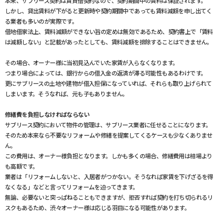
本来、サブリース契約は賃貸借契約なので、契約期間中の賃料は保証されます。
しかし、貸出賃料が下がると更新時や契約期間中であっても賃料減額を申し出てく
る業者も多いのが実際です。
借地借家法上、賃料減額ができない旨の定めは無効であるため、契約書上で「賃料
は減額しない」と記載があったとしても、賃料減額を排除することはできません。
その場合、オーナー様に当初見込んでいた家賃が入らなくなります。
つまり場合によっては、銀行からの借入金の返済が滞る可能性もあるわけです。
更にサブリースの土地や建物が借入担保になっていれば、それらも取り上げられて
しまいます。そうなれば、元も子もありません。
修繕費を負担しなければならない
サブリース契約において物件の管理は、サブリース業者に任せることになります。
そのため本来なら不要なリフォームや修繕を提案してくるケースも少なくありませ
ん。
この費用は、オーナー様負担となります。しかも多くの場合、修繕費用は相場より
も高額です。
業者は「リフォームしないと、入居者がつかない。そうなれば家賃を下げざるを得
なくなる」などと言ってリフォームを迫ってきます。
無論、必要ないと突っぱねることもできますが、拒否すれば契約を打ち切られるリ
スクもあるため、渋々オーナー様は応じる羽目になる可能性があります。