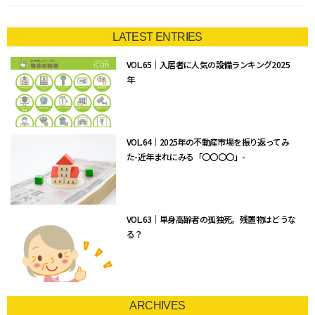
LATEST ENTRIES
VOL.65｜入居者に人気の設備ランキング2025
年
VOL.64｜2025年の不動産市場を振り返ってみ
た-近年まれにみる「〇〇〇〇」-
VOL.63｜単身高齢者の孤独死。残置物はどうな
る？
ARCHIVES