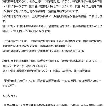
賃貸物件を建てると、その土地は「貸家建付地」になり、相続税評価が更地の７割
～８割に下がります。第三者が建物を利用していることで、貸主はその土地を自由
に利用できないため土地の評価額を一定割合減額するわけです。
貸家建付地の評価額は、土地の評価額×（1-借地権割合
借家権割合）で算出しま
す。
従って例えば1更地の評価額が1億円、借地権割合を60％、借家権割合を30％とした
場合、5700万円～6500万円となります。
一方建物については、「固定資産税評価額」を基に算出されます。固定資産税評価
額は物件により異なりますが、取得価額の60％程度です。
建物の価額はその評価額から借家権割合を減額した金額となります。
相続税務上の借家権割合は、国税庁が公示する「財産評価基本通達」によって、一
律30パーセントと決められています。
従って例えば所得価額が1億円のアパートを購入した場合、建物の評価は
「取得価額（1億円）×0,6（固定資産税評価額）＝6000万円、6000万円×70％＝
4.200万円」
となります。
1億円の更地に１億円で建物を取得(全額借入金で充当)した場合、土地と建物の相続