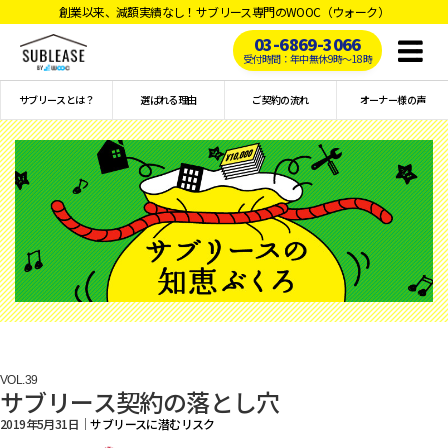
創業以来、減額実績なし！サブリース専門のWOOC（ウォーク）
03-6869-3066
Toggl
受付時間：年中無休9時〜18時
naviga
サブリースとは？
選ばれる理由
ご契約の流れ
オーナー様の声
VOL.
39
サブリース契約の落とし穴
2019年5月31日｜
サブリースに潜むリスク