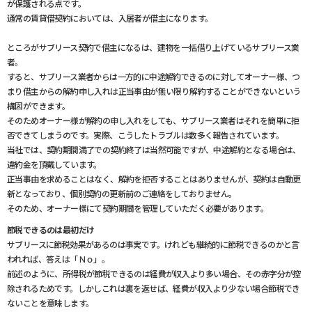
が保護される点です。
通常の賃貸借契約においては、入居者が借主になります。
ところがサブリース契約で借主になるは、建物を一括借り上げているサブリース業
者。
すると、サブリース業者からは一方的に中途解約できるのに対してオーナー様、つ
まり借主からの解約申し入れは正当事由が無い限り解約することができないという
構図ができます。
そのためオーナー様が解約の申し入れをしても、サブリース業者はそれを簡単に拒
否できてしまうのです。実際、こうしたトラブルは数多く報告されています。
当社では、契約期間満了での契約終了は当然可能ですが、中途解約となる場合は、
違約金を頂戴しています。
正当事由を求めることはなく、解約を拒否することはありませんが、契約は自動更
新となっており、個別契約の更新前のご連絡をしておりません。
そのため、オーナー様にて契約期間を管理していただく必要があります。
節税できるのは最初だけ
サブリースに節税効果があるのは事実です。けれども継続的に節税できるのかと言
われれば、答えは「Ｎｏ」。
前述のように、所得税が節税できるのは経費が収入より多い場合、その赤字分が控
除されるためです。しかしこれは裏を返せば、経費が収入より少ない場合節税でき
ないことを意味します。