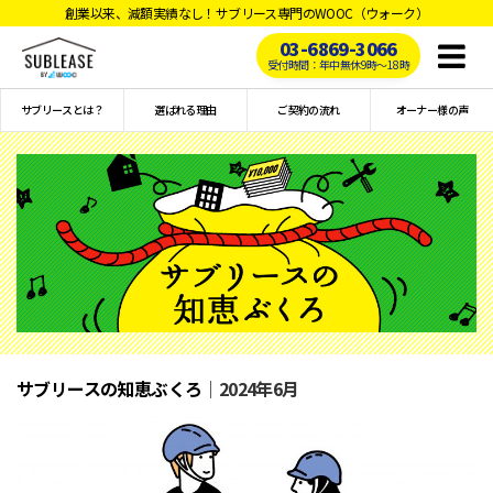
創業以来、減額実績なし！サブリース専門のWOOC（ウォーク）
03-6869-3066
Toggl
受付時間：年中無休9時〜18時
naviga
サブリースとは？
選ばれる理由
ご契約の流れ
オーナー様の声
サブリースの知恵ぶくろ
｜2024年6月