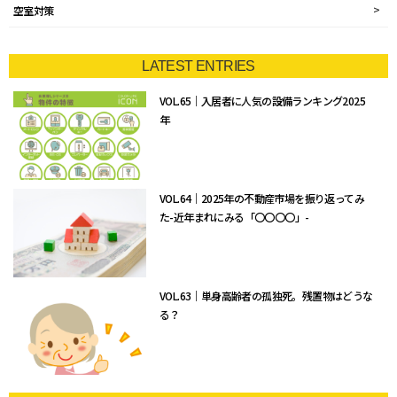
空室対策
LATEST ENTRIES
VOL.65｜入居者に人気の設備ランキング2025
年
VOL.64｜2025年の不動産市場を振り返ってみ
た-近年まれにみる「〇〇〇〇」-
VOL.63｜単身高齢者の孤独死。残置物はどうな
る？