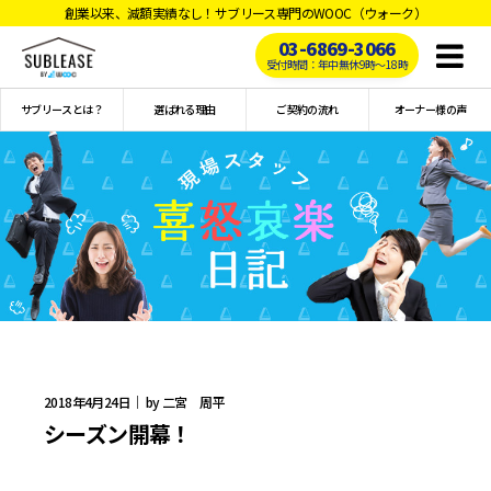
創業以来、減額実績なし！サブリース専門のWOOC（ウォーク）
03-6869-3066
Toggl
受付時間：年中無休9時〜18時
naviga
サブリースとは？
選ばれる理由
ご契約の流れ
オーナー様の声
2018年4月24日｜ by 二宮 周平
シーズン開幕！