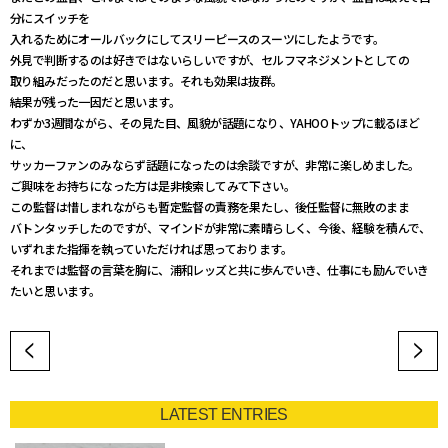
分にスイッチを
入れるためにオールバックにしてスリーピースのスーツにしたようです。
外見で判断するのは好きではないらしいですが、セルフマネジメントとしての
取り組みだったのだと思います。それも効果は抜群。
結果が残った一因だと思います。
わずか3週間ながら、その見た目、風貌が話題になり、YAHOOトップに載るほど
に、
サッカーファンのみならず話題になったのは余談ですが、非常に楽しめました。
ご興味をお持ちになった方は是非検索してみて下さい。
この監督は惜しまれながらも暫定監督の責務を果たし、後任監督に無敗のまま
バトンタッチしたのですが、マインドが非常に素晴らしく、今後、経験を積んで、
いずれまた指揮を執っていただければ思っております。
それまでは監督の言葉を胸に、浦和レッズと共に歩んでいき、仕事にも励んでいき
たいと思います。
LATEST ENTRIES