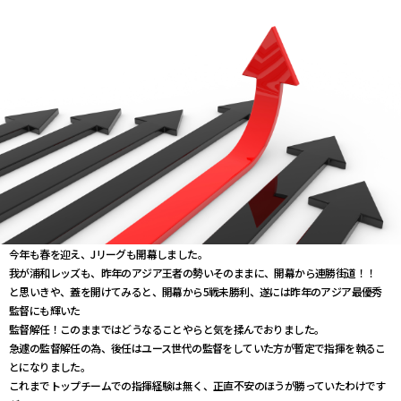
今年も春を迎え、Jリーグも開幕しました。
我が浦和レッズも、昨年のアジア王者の勢いそのままに、開幕から連勝街道！！
と思いきや、蓋を開けてみると、開幕から5戦未勝利、遂には昨年のアジア最優秀
監督にも輝いた
監督解任！このままではどうなることやらと気を揉んでおりました。
急遽の監督解任の為、後任はユース世代の監督をしていた方が暫定で指揮を執るこ
とになりました。
これまでトップチームでの指揮経験は無く、正直不安のほうが勝っていたわけです