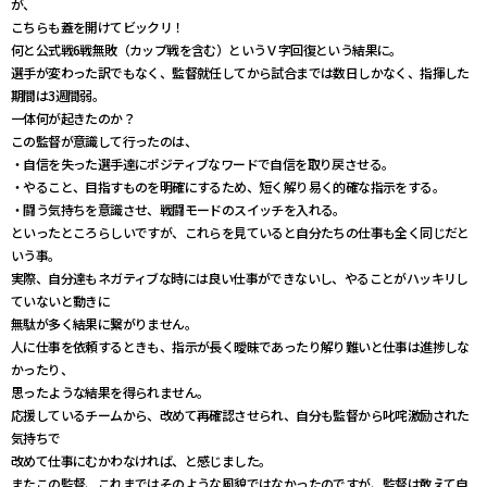
が、
こちらも蓋を開けてビックリ！
何と公式戦6戦無敗（カップ戦を含む）というＶ字回復という結果に。
選手が変わった訳でもなく、監督就任してから試合までは数日しかなく、指揮した
期間は3週間弱。
一体何が起きたのか？
この監督が意識して行ったのは、
・自信を失った選手達にポジティブなワードで自信を取り戻させる。
・やること、目指すものを明確にするため、短く解り易く的確な指示をする。
・闘う気持ちを意識させ、戦闘モードのスイッチを入れる。
といったところらしいですが、これらを見ていると自分たちの仕事も全く同じだと
いう事。
実際、自分達もネガティブな時には良い仕事ができないし、やることがハッキリし
ていないと動きに
無駄が多く結果に繋がりません。
人に仕事を依頼するときも、指示が長く曖昧であったり解り難いと仕事は進捗しな
かったり、
思ったような結果を得られません。
応援しているチームから、改めて再確認させられ、自分も監督から叱咤激励された
気持ちで
改めて仕事にむかわなければ、と感じました。
またこの監督、これまではそのような風貌ではなかったのですが、監督は敢えて自