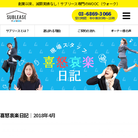
創業以来、減額実績なし！サブリース専門のWOOC（ウォーク）
03-6869-3066
Toggl
受付時間：年中無休9時〜18時
naviga
サブリースとは？
選ばれる理由
ご契約の流れ
オーナー様の声
喜怒哀楽日記
｜2018年4月