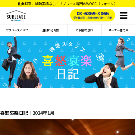
創業以来、減額実績なし！サブリース専門のWOOC（ウォーク）
03-6869-3066
Toggl
受付時間：年中無休9時〜18時
naviga
サブリースとは？
選ばれる理由
ご契約の流れ
オーナー様の声
喜怒哀楽日記
｜2024年1月