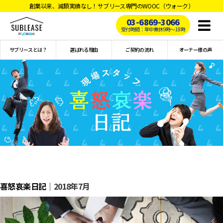
創業以来、減額実績なし！サブリース専門のWOOC（ウォーク）
03-6869-3066
Toggl
受付時間：年中無休9時〜18時
naviga
サブリースとは？
選ばれる理由
ご契約の流れ
オーナー様の声
喜怒哀楽日記
｜2018年7月