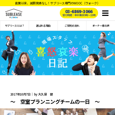
創業以来、減額実績なし！サブリース専門のWOOC（ウォーク）
03-6869-3066
Toggl
受付時間：年中無休9時〜18時
naviga
サブリースとは？
選ばれる理由
ご契約の流れ
オーナー様の声
2017年10月7日｜ by 大久保 健
～ 空室プランニングチームの一日 ～