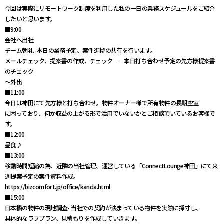
今回は実際にリモートワーク制度を利用した私の一日の業務スケジュールをご紹介
したいと思います。
■9:00
会社へ出社
チーム朝礼 -本日の業務予定、案件進捗の共有を行います。
メールチェック、提案書の作成、チェック －本日打ち合わせ予定の先方様提案書
のチェック
～外出
■11:00
今日は神田にて先方様と打ち合わせ。物件オーナー様で所有物件の長期空室
に困っており、何か収益の上がる形で活用でいないかとご相談頂いているお客様で
す。
■12:00
昼食♪
■13:00
移動時間短縮の為、近隣の当社管理、運営している「ConnectLounge神田」にて来
週提案予定の案件資料作成。
https://bizcomfort.jp/office/kanda.html
■15:00
日本橋の物件の現地調査- 当社での契約が決まっている物件を実際に採寸し、
具体的なラフプラン、見積もりを作成していきます。