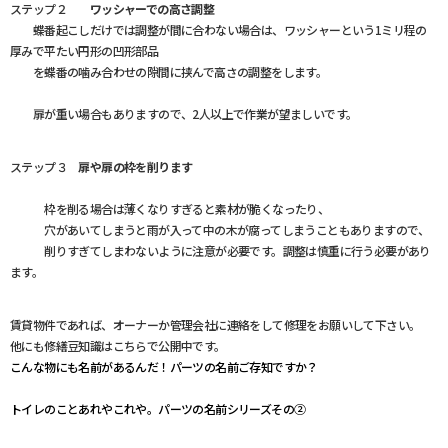
ステップ２
ワッシャーでの高さ調整
蝶番起こしだけでは調整が間に合わない場合は、ワッシャーという
1
ミリ程の
厚みで平たい円形の凹形部品
を蝶番の噛み合わせの隙間に挟んで高さの調整をします。
扉が重い場合もありますので、
2
人以上で作業が望ましいです。
ステップ３
扉や扉の枠を削ります
枠を削る場合は薄くなりすぎると素材が脆くなったり、
穴があいてしまうと雨が入って中の木が腐ってしまうこともありますので、
削りすぎてしまわないように注意が必要です。調整は慎重に行う必要があり
ます。
賃貸物件であれば、オーナーか管理会社に連絡をして修理をお願いして下さい。
他にも修繕豆知識はこちらで公開中です。
こんな物にも名前があるんだ！パーツの名前ご存知ですか？
トイレのことあれやこれや。パーツの名前シリーズその②