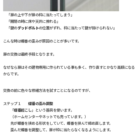
「扉の上や下が扉の枠に当たってしまう」
「開閉の時に床や天井に擦れる」
「鍵の
デッドボルト
の位置がずれ、枠に当たって鍵が掛けられない」
こんな時は蝶番の歪みが原因のことが多いです。
扉の交換は最終手段となります。
なぜなら扉はその建物専用に作られている事も多く、
作り直すとかなり高額になる
からです。
交換の前に色々な修繕方法を試すことになるのですが、
ステップ１
蝶番の歪み調整
「
蝶番起こし
」という器具を使います。
（
ホームセンターやネットでも売っています。）
先が蝶番を挟める形状をしていて、蝶番を挟んで締め直します。
歪んだ蝶番を調整して、扉が枠に当たらなくなるようにします。