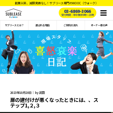
創業以来、減額実績なし！サブリース専門のWOOC（ウォーク）
03-6869-3066
Toggl
受付時間：年中無休9時〜18時
naviga
サブリースとは？
選ばれる理由
ご契約の流れ
オーナー様の声
2023年10月20日｜ by 武田
扉の建付けが悪くなったときには、、ス
テップ1,２,３