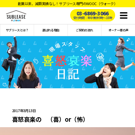
創業以来、減額実績なし！サブリース専門のWOOC（ウォーク）
03-6869-3066
Toggl
受付時間：年中無休9時〜18時
naviga
サブリースとは？
選ばれる理由
ご契約の流れ
オーナー様の声
2017年3月13日
喜怒哀楽の （喜）or（怖）