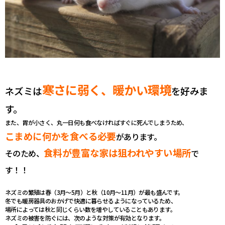
寒さに弱く、暖かい環境
ネズミは
を好
みま
す。
また、胃が小さく、丸一日何も食べなければすぐに死んでしまうため、
こまめに何かを食べる必要
があります。
食料が豊富な家は狙われやすい場所
そのため、
で
す！！
ネズミの繁殖は春（3月〜5月）と秋（10月〜11月）が最も盛んです。
冬でも暖房器具のおかげで快適に暮らせるようになっているため、
場所によっては秋と同じくらい数を増やしていることもあります。
ネズミの被害を防ぐには、次のような対策が有効となります。