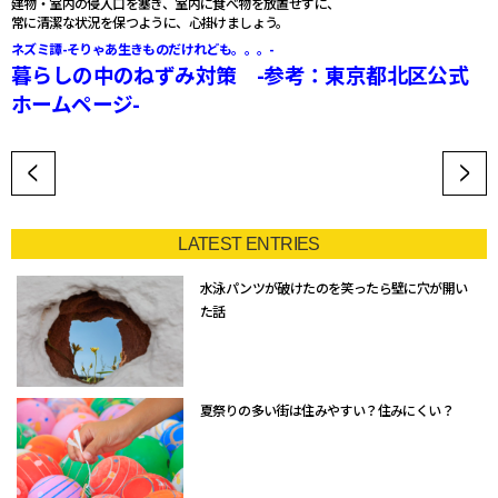
建物・室内の侵入口を塞ぎ、室内に食べ物を放置せずに、
常に清潔な状況を保つように、心掛けましょう。
ネズミ譚-そりゃあ生きものだけれども。。。-
暮らしの中のねずみ対策 -参考：東京都北区公式
ホームページ-
LATEST ENTRIES
水泳パンツが破けたのを笑ったら壁に穴が開い
た話
夏祭りの多い街は住みやすい？住みにくい？