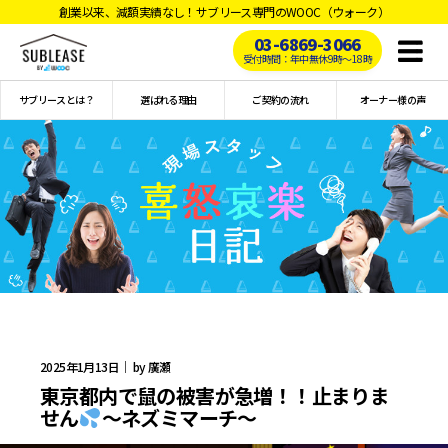
創業以来、減額実績なし！サブリース専門のWOOC（ウォーク）
03-6869-3066
Toggl
受付時間：年中無休9時〜18時
naviga
サブリースとは？
選ばれる理由
ご契約の流れ
オーナー様の声
2025年1月13日｜ by 廣瀬
東京都内で鼠の被害が急増！！止まりま
せん
～ネズミマーチ～