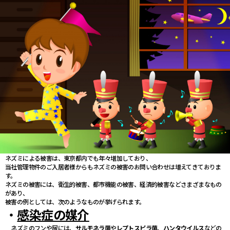
ネズミによる被害は、東京都内でも年々増加しており、
当社管理物件のご入居者様からもネズミの被害のお問い合わせは増えてきておりま
す。
ネズミの被害には、衛生的被害、都市機能の被害、経済的被害などさまざまなもの
があり、
被害の例としては、次のようなものが挙げられます。
・
感染症の媒介
ネズミのフンや尿には、
サルモネラ菌
や
レプトスピラ菌
、
ハンタウイルス
などの