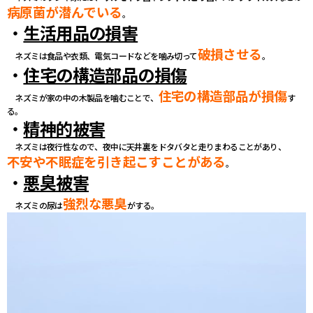
病原菌が潜んでいる
。
・
生活用品の損害
破損させる
ネズミは食品や衣類、電気コードなどを噛み切って
。
・
住宅の構造部品の損傷
住宅の構造部品が損傷
ネズミが家の中の木製品を噛むことで、
す
る。
・
精神的被害
ネズミは夜行性なので、夜中に天井裏をドタバタと走りまわることがあり、
不安や不眠症を引き起こすことがある
。
・
悪臭被害
強烈な悪臭
ネズミの尿は
がする。