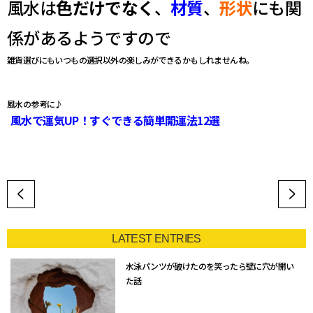
風水は
色だけでなく
、
材質
、
形状
にも関
係があるようですので
雑貨選びにもいつもの選択以外の楽しみができるかもしれませんね。
風水の参考に♪
風水で運気UP！すぐできる簡単開運法12選
LATEST ENTRIES
水泳パンツが破けたのを笑ったら壁に穴が開い
た話