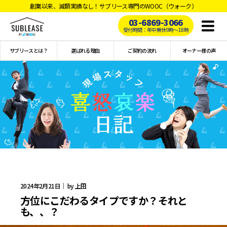
創業以来、減額実績なし！サブリース専門のWOOC（ウォーク）
03-6869-3066
Toggl
受付時間：年中無休9時〜18時
naviga
サブリースとは？
選ばれる理由
ご契約の流れ
オーナー様の声
2024年2月21日｜ by 上田
方位にこだわるタイプですか？それと
も、、？