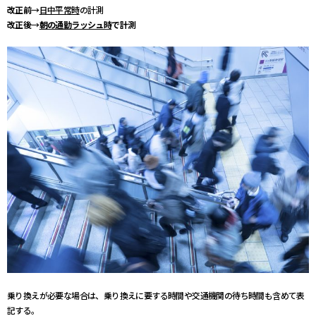
改正前
→
日中平常時
の計測
改正後
→
朝の通勤ラッシュ時
で計測
乗り換えが必要な場合は、乗り換えに要する時間や交通機関の待ち時間も含めて表
記する。