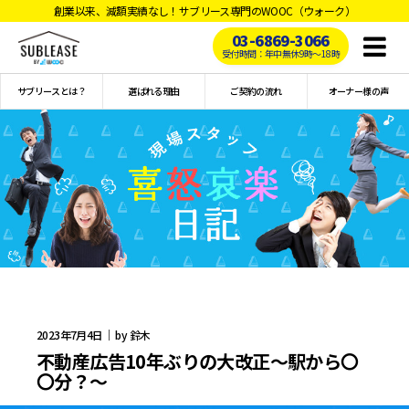
創業以来、減額実績なし！サブリース専門のWOOC（ウォーク）
03-6869-3066
Toggl
受付時間：年中無休9時〜18時
naviga
サブリースとは？
選ばれる理由
ご契約の流れ
オーナー様の声
2023年7月4日｜ by 鈴木
不動産広告10年ぶりの大改正～駅から〇
〇分？～