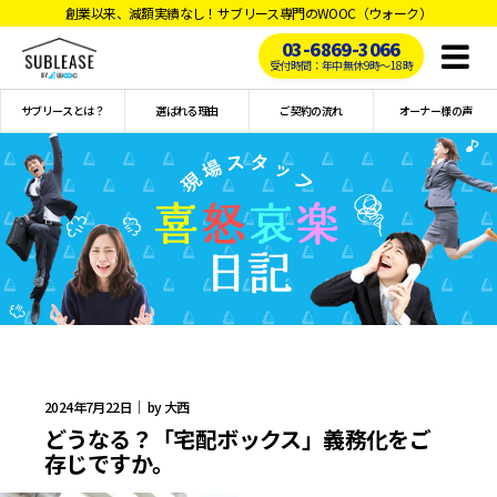
創業以来、減額実績なし！サブリース専門のWOOC（ウォーク）
03-6869-3066
Toggl
受付時間：年中無休9時〜18時
naviga
サブリースとは？
選ばれる理由
ご契約の流れ
オーナー様の声
2024年7月22日｜ by 大西
どうなる？「宅配ボックス」義務化をご
存じですか。