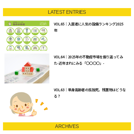
LATEST ENTRIES
VOL.65｜入居者に人気の設備ランキング2025
年
VOL.64｜2025年の不動産市場を振り返ってみ
た-近年まれにみる「〇〇〇〇」-
VOL.63｜単身高齢者の孤独死。残置物はどうな
る？
ARCHIVES