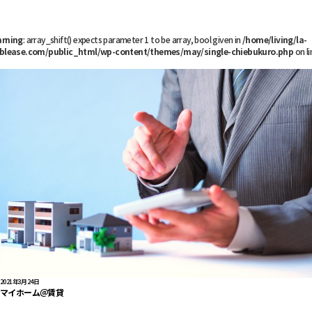
rning
: array_shift() expects parameter 1 to be array, bool given in
/home/living/la-
blease.com/public_html/wp-content/themes/may/single-chiebukuro.php
on li
2021年3月24日
マイホーム＠賃貸