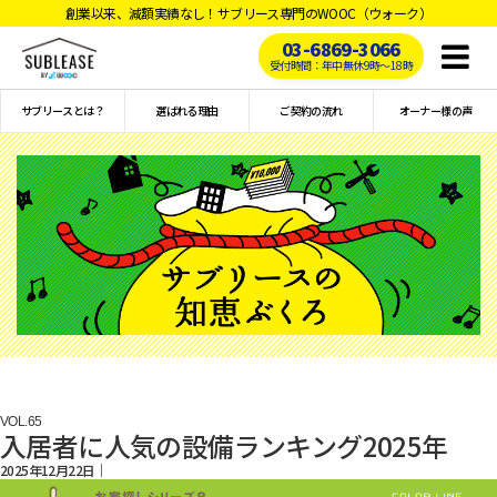
創業以来、減額実績なし！サブリース専門のWOOC（ウォーク）
03-6869-3066
Toggl
受付時間：年中無休9時〜18時
naviga
サブリースとは？
選ばれる理由
ご契約の流れ
オーナー様の声
VOL.
65
入居者に人気の設備ランキング2025年
2025年12月22日｜