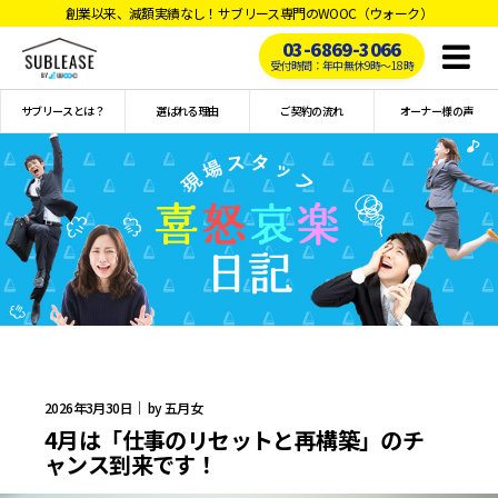
創業以来、減額実績なし！サブリース専門のWOOC（ウォーク）
03-6869-3066
Toggl
受付時間：年中無休9時〜18時
naviga
サブリースとは？
選ばれる理由
ご契約の流れ
オーナー様の声
2026年3月30日｜ by 五月女
4月は「仕事のリセットと再構築」のチ
ャンス到来です！