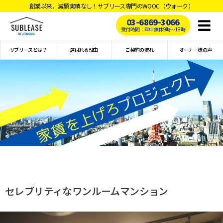
創業以来、減額実績なし！サブリース専門のWOOC（ウォーク）
03-6869-3066
Toggl
受付時間：年中無休9時〜18時
naviga
サブリースとは？
選ばれる理由
ご契約の流れ
オーナー様の声
セレブリティなワンルームマンション