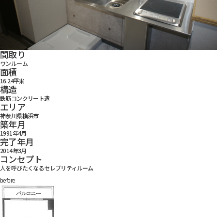
間取り
ワンルーム
面積
16.24平米
構造
鉄筋コンクリート造
エリア
神奈川県横浜市
築年月
1991年4月
完了年月
2014年3月
コンセプト
人を呼びたくなるセレブリティルーム
before