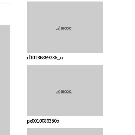
rf10186869236_o
px0010086350o