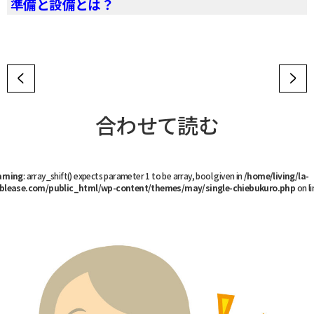
準備と設備とは？
合わせて読む
rning
: array_shift() expects parameter 1 to be array, bool given in
/home/living/la-
blease.com/public_html/wp-content/themes/may/single-chiebukuro.php
on li