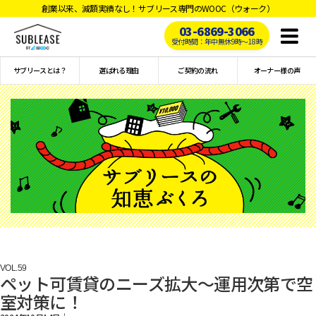
創業以来、減額実績なし！サブリース専門のWOOC（ウォーク）
03-6869-3066
Toggl
受付時間：年中無休9時〜18時
naviga
サブリースとは？
選ばれる理由
ご契約の流れ
オーナー様の声
VOL.
59
ペット可賃貸のニーズ拡大～運用次第で空
室対策に！