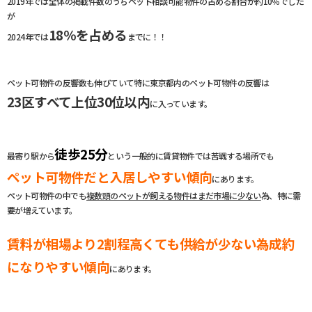
2019年では全体の掲載件数のうちペット相談可能物件の占める割合が約10％でした
が
18％を占める
2024年では
までに！！
ペット可物件の反響数も伸びていて特に東京都内のペット可物件の反響は
23区すべて上位30位以内
に入っています。
徒歩25分
最寄り駅から
という一般的に賃貸物件では苦戦する場所でも
ペット可物件だと入居しやすい傾向
にあります。
ペット可物件の中でも
複数頭のペットが飼える物件はまだ市場に少ない
為、特に需
要が増えています。
賃料が相場より2割程高くても供給が少ない為成約
になりやすい
傾向
にあります。