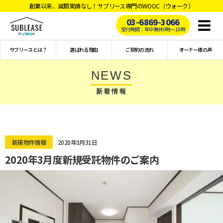
創業以来、減額実績なし！サブリース専門のWOOC（ウォーク）
03-6869-3066
Toggl
受付時間：年中無休9時〜18時
naviga
サブリースとは？
選ばれる理由
ご契約の流れ
オーナー様の声
NEWS
新着情報
新規物件情報
2020年3月31日
2020年3月度新規受託物件のご案内