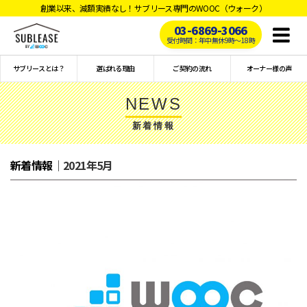
創業以来、減額実績なし！サブリース専門のWOOC（ウォーク）
03-6869-3066
Toggl
受付時間：年中無休9時〜18時
naviga
サブリースとは？
選ばれる理由
ご契約の流れ
オーナー様の声
NEWS
新着情報
新着情報
｜2021年5月