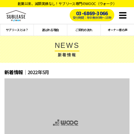
創業以来、減額実績なし！サブリース専門のWOOC（ウォーク）
03-6869-3066
Toggl
受付時間：年中無休9時〜18時
naviga
サブリースとは？
選ばれる理由
ご契約の流れ
オーナー様の声
NEWS
新着情報
新着情報
｜2022年5月