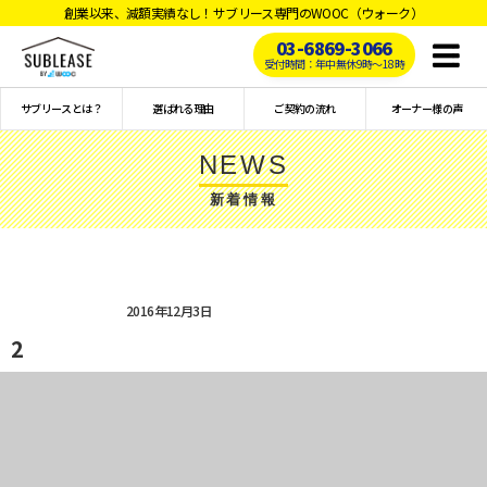
創業以来、減額実績なし！サブリース専門のWOOC（ウォーク）
03-6869-3066
Toggl
受付時間：年中無休9時〜18時
naviga
サブリースとは？
選ばれる理由
ご契約の流れ
オーナー様の声
NEWS
新着情報
2016年12月3日
2