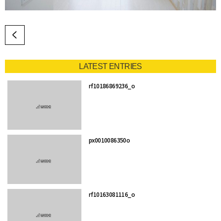
LATEST ENTRIES
rf10186869236_o
px0010086350o
rf10163081116_o