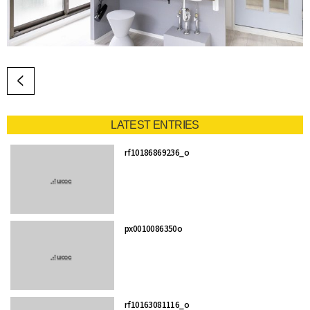
LATEST ENTRIES
rf10186869236_o
px0010086350o
rf10163081116_o