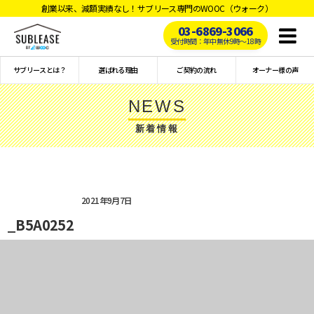
創業以来、減額実績なし！サブリース専門のWOOC（ウォーク）
03-6869-3066
Toggl
受付時間：年中無休9時〜18時
naviga
サブリースとは？
選ばれる理由
ご契約の流れ
オーナー様の声
NEWS
新着情報
2021年9月7日
_B5A0252