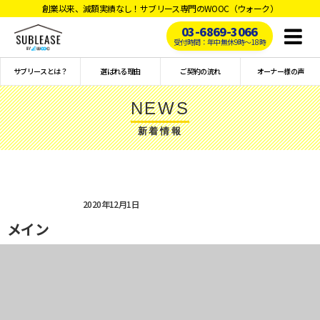
創業以来、減額実績なし！サブリース専門のWOOC（ウォーク）
03-6869-3066
Toggl
受付時間：年中無休9時〜18時
naviga
サブリースとは？
選ばれる理由
ご契約の流れ
オーナー様の声
NEWS
新着情報
2020年12月1日
メイン