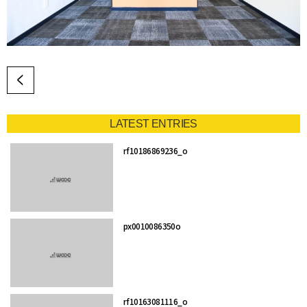
LATEST ENTRIES
rf10186869236_o
px0010086350o
rf10163081116_o