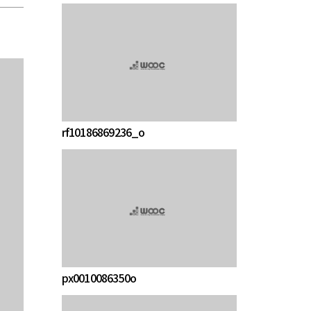
rf10186869236_o
px0010086350o