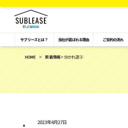
サブリースとは？
当社が選ばれる理由
ご契約の流れ
HOME
>
新着情報
> 分かれ道③
2023年4月27日