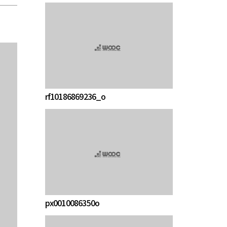
rf10186869236_o
px0010086350o