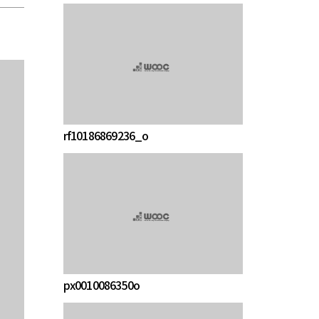
rf10186869236_o
px0010086350o