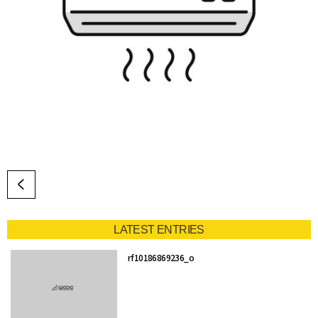
LATEST ENTRIES
rf10186869236_o