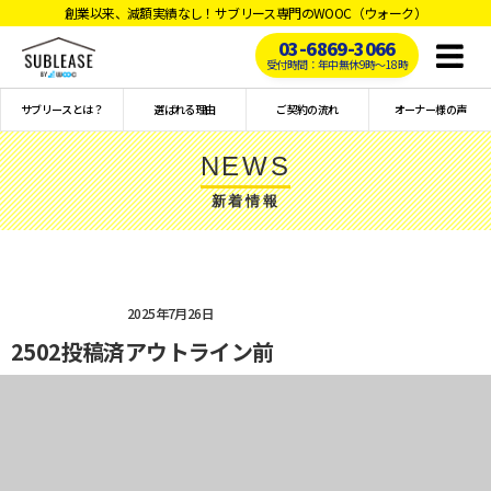
創業以来、減額実績なし！サブリース専門のWOOC（ウォーク）
03-6869-3066
Toggl
受付時間：年中無休9時〜18時
naviga
サブリースとは？
選ばれる理由
ご契約の流れ
オーナー様の声
NEWS
新着情報
2025年7月26日
2502投稿済アウトライン前