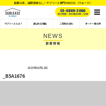
創業以来、減額実績なし！サブリース専門のWOOC（ウォーク）
03-6869-3066
Toggl
受付時間：年中無休9時〜18時
naviga
サブリースとは？
選ばれる理由
ご契約の流れ
オーナー様の声
NEWS
新着情報
2023年10月12日
_B5A1676