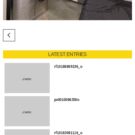
LATEST ENTRIES
rf10186869236_o
px0010086350o
rf10163081116_o