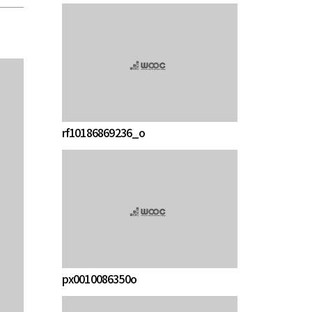
rf10186869236_o
px0010086350o