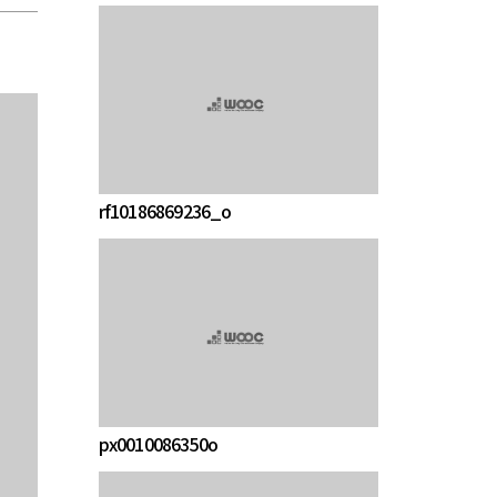
rf10186869236_o
px0010086350o