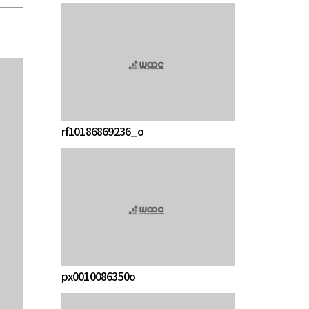
rf10186869236_o
px0010086350o