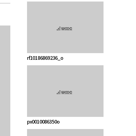
rf10186869236_o
px0010086350o