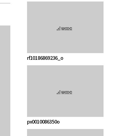
rf10186869236_o
px0010086350o