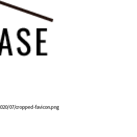
2020/07/cropped-favicon.png