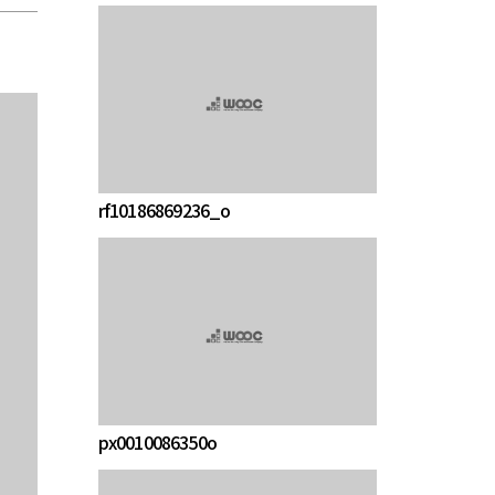
rf10186869236_o
px0010086350o