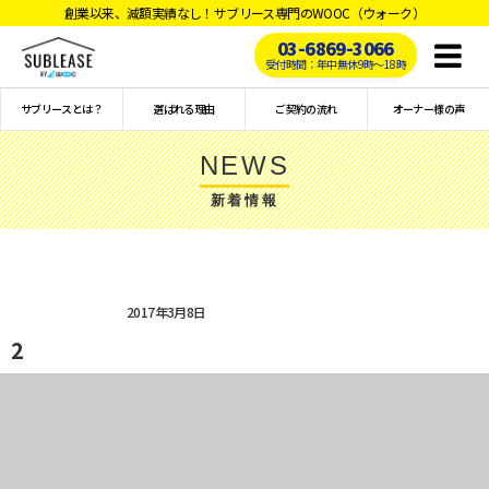
創業以来、減額実績なし！サブリース専門のWOOC（ウォーク）
03-6869-3066
Toggl
受付時間：年中無休9時〜18時
naviga
サブリースとは？
選ばれる理由
ご契約の流れ
オーナー様の声
NEWS
新着情報
2017年3月8日
2