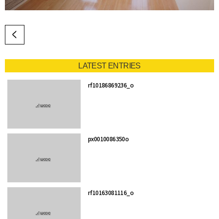
LATEST ENTRIES
rf10186869236_o
px0010086350o
rf10163081116_o