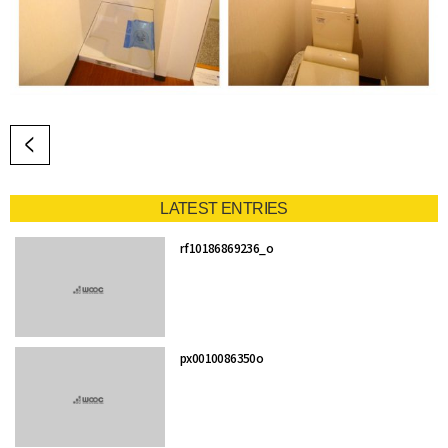
LATEST ENTRIES
rf10186869236_o
px0010086350o