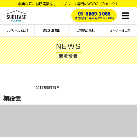
創業以来、減額実績なし！サブリース専門のWOOC（ウォーク）
03-6869-3066
Toggl
受付時間：年中無休9時〜18時
naviga
サブリースとは？
選ばれる理由
ご契約の流れ
オーナー様の声
NEWS
新着情報
2017年6月29日
棚設置