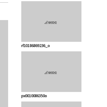
rf10186869236_o
px0010086350o