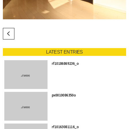
LATEST ENTRIES
rf10186869236_o
px0010086350o
rf10163081116_o