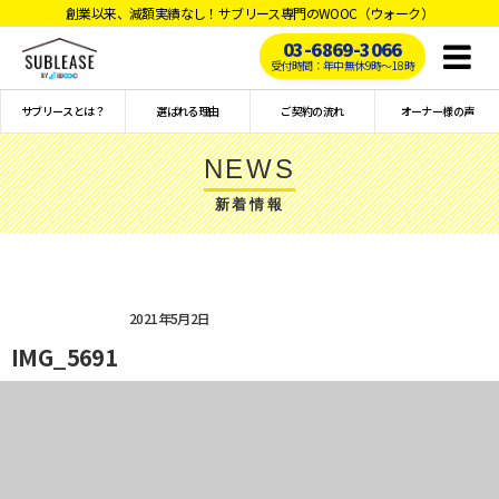
創業以来、減額実績なし！サブリース専門のWOOC（ウォーク）
03-6869-3066
Toggl
受付時間：年中無休9時〜18時
naviga
サブリースとは？
選ばれる理由
ご契約の流れ
オーナー様の声
NEWS
新着情報
2021年5月2日
IMG_5691