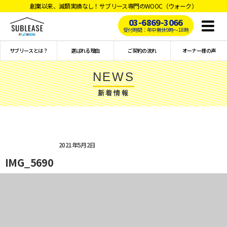
創業以来、減額実績なし！サブリース専門のWOOC（ウォーク）
03-6869-3066
Toggl
受付時間：年中無休9時〜18時
naviga
サブリースとは？
選ばれる理由
ご契約の流れ
オーナー様の声
NEWS
新着情報
2021年5月2日
IMG_5690