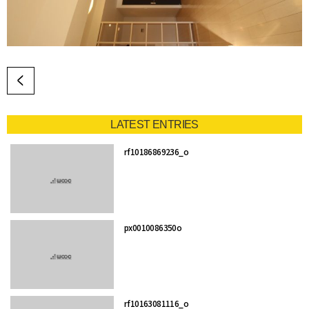
LATEST ENTRIES
rf10186869236_o
px0010086350o
rf10163081116_o