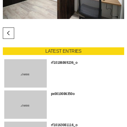
LATEST ENTRIES
rf10186869236_o
px0010086350o
rf10163081116_o