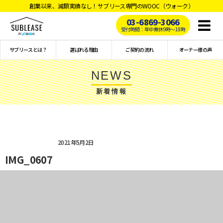
創業以来、減額実績なし！サブリース専門のWOOC（ウォーク）
03-6869-3066
Toggl
受付時間：年中無休9時〜18時
naviga
サブリースとは？
選ばれる理由
ご契約の流れ
オーナー様の声
NEWS
新着情報
2021年5月2日
IMG_0607