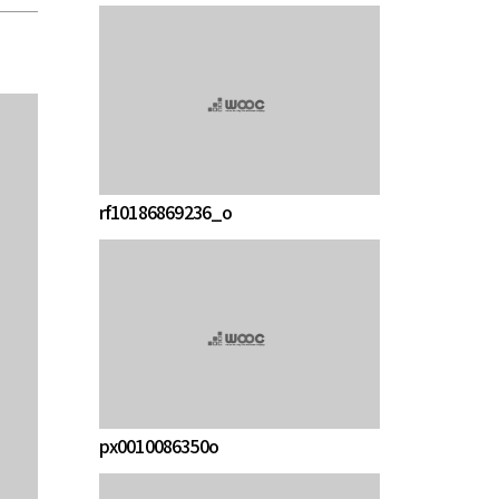
rf10186869236_o
px0010086350o