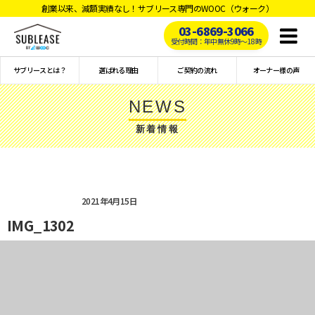
創業以来、減額実績なし！サブリース専門のWOOC（ウォーク）
03-6869-3066
Toggl
受付時間：年中無休9時〜18時
naviga
サブリースとは？
選ばれる理由
ご契約の流れ
オーナー様の声
NEWS
新着情報
2021年4月15日
IMG_1302