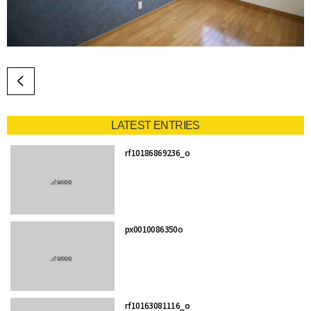
LATEST ENTRIES
rf10186869236_o
px0010086350o
rf10163081116_o