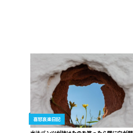
喜怒哀楽日記
水泳パンツが破けたのを笑ったら壁に穴が開