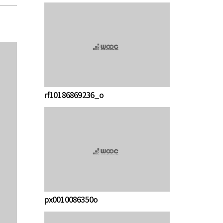
rf10186869236_o
px0010086350o