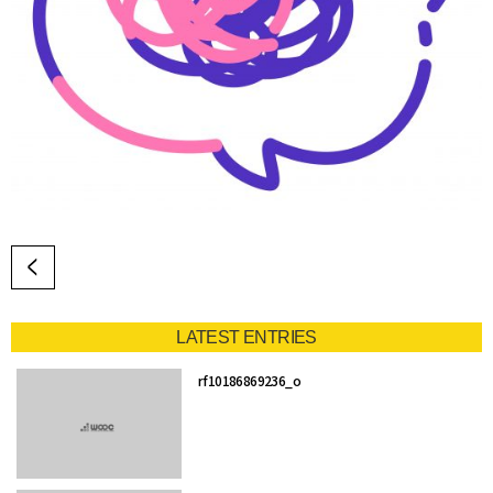
LATEST ENTRIES
rf10186869236_o