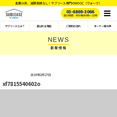
創業以来、減額実績なし！サブリース専門のWOOC（ウォーク）
03-6869-3066
Toggl
受付時間：年中無休9時〜18時
naviga
サブリースとは？
選ばれる理由
ご契約の流れ
オーナー様の声
NEWS
新着情報
2024年2月27日
xf7815540602o