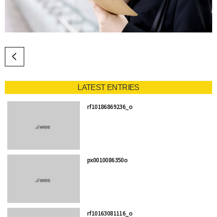
LATEST ENTRIES
rf10186869236_o
px0010086350o
rf10163081116_o