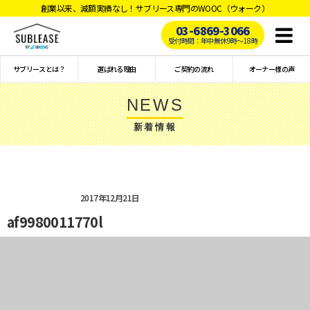
創業以来、減額実績なし！サブリース専門のWOOC（ウォーク）
03-6869-3066
Toggl
受付時間：年中無休9時〜18時
naviga
サブリースとは？
選ばれる理由
ご契約の流れ
オーナー様の声
NEWS
新着情報
2017年12月21日
af9980011770l