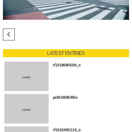
LATEST ENTRIES
rf10186869236_o
px0010086350o
rf10163081116_o