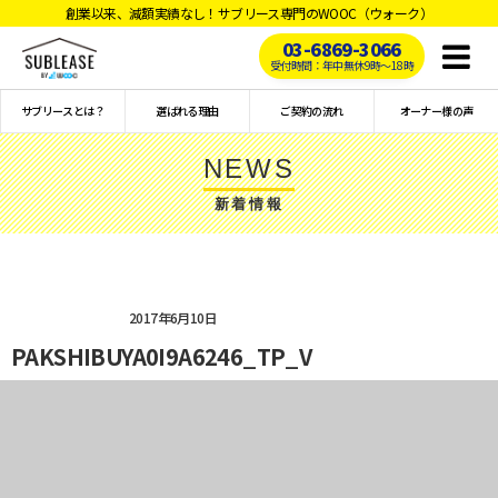
創業以来、減額実績なし！サブリース専門のWOOC（ウォーク）
03-6869-3066
Toggl
受付時間：年中無休9時〜18時
naviga
サブリースとは？
選ばれる理由
ご契約の流れ
オーナー様の声
NEWS
新着情報
2017年6月10日
PAKSHIBUYA0I9A6246_TP_V