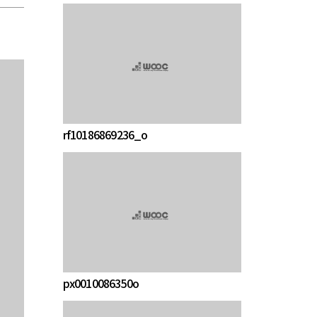
rf10186869236_o
px0010086350o