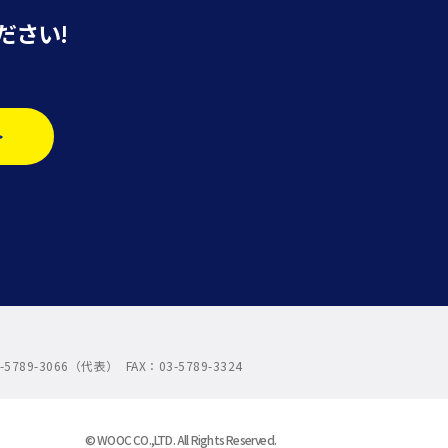
ださい!
>
-3066（代表） FAX：03-5789-3324
© WOOC CO.,LTD. All Rights Reserved.