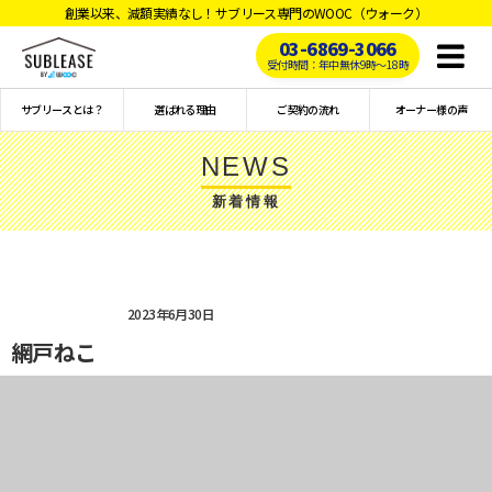
創業以来、減額実績なし！サブリース専門のWOOC（ウォーク）
03-6869-3066
Toggl
受付時間：年中無休9時〜18時
naviga
サブリースとは？
選ばれる理由
ご契約の流れ
オーナー様の声
NEWS
新着情報
2023年6月30日
網戸ねこ