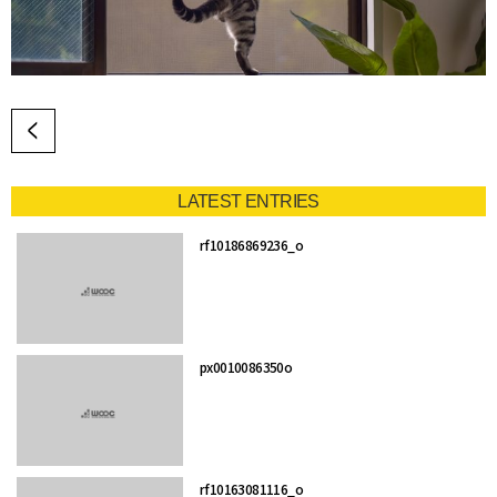
LATEST ENTRIES
rf10186869236_o
px0010086350o
rf10163081116_o