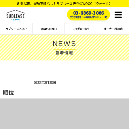
創業以来、減額実績なし！サブリース専門のWOOC（ウォーク）
03-6869-3066
Toggl
受付時間：年中無休9時〜18時
naviga
サブリースとは？
選ばれる理由
ご契約の流れ
オーナー様の声
NEWS
新着情報
2023年2月28日
順位