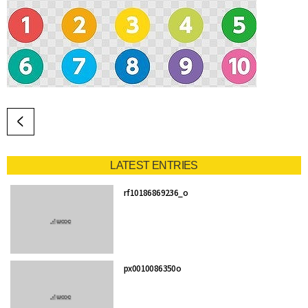
LATEST ENTRIES
rf10186869236_o
px0010086350o